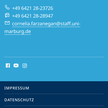
zur
Banken
+49 6421 28-23726
Website
+49 6421 28-28947
cornelia.farzanegan@staff.uni-
marburg.de
Social
Media
Kontakte
Service-
IMPRESSUM
Navigation
DATENSCHUTZ