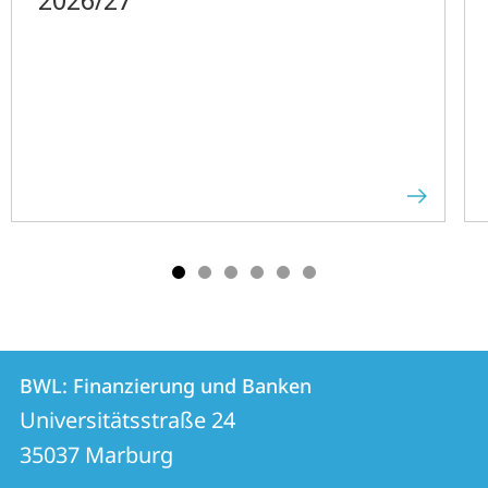
Kontakt
Kontaktinformationen
BWL: Finanzierung und Banken
BWL:
und
Universitätsstraße 24
Finanzierung
Informationen
35037
Marburg
und