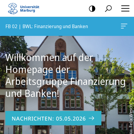
Mobile-
Navigation
FB 02 | BWL: Finanzierung und Banken
Hauptinhalt
Willkommen auf der
Homepage der
Arbeitsgruppe Finanzierung
und Banken!
Foto: Felix Wesch
NACHRICHTEN: 05.05.2026