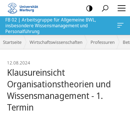
Mobile-
Navigation
FB 02 | Arbeitsgruppe für Allgemeine BWL,
insbesondere Wissensmanagement und
agement und Personalführung
Personalführung
Breadcrumb-
Startseite
Wirtschaftswissenschaften
Professuren
Bet
Navigation
12.08.2024
Klausureinsicht
Organisationstheorien und
Wissensmanagement - 1.
Termin