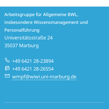
Kontakt
Kontaktinformationen
Arbeitsgruppe für Allgemeine BWL,
Arbeitsgruppe
und
insbesondere Wissensmanagement und
für
Informationen
Personalführung
Allgemeine
Universitätsstraße 24
zur
BWL,
35037
Marburg
Website
insbesondere
Wissensmanagement
+49 6421 28-23894
und
+49 6421 28-26554
Personalführung
wmpf@wiwi.uni-marburg.de
Social