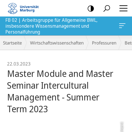
Mobile-
Navigation
FB 02 | Arbeitsgruppe für Allgemeine BWL,
insbesondere Wissensmanagement und
agement und Personalführung
Personalführung
Breadcrumb-
Startseite
Wirtschaftswissenschaften
Professuren
Bet
Navigation
22.03.2023
Master Module and Master
Seminar Intercultural
Management - Summer
Term 2023