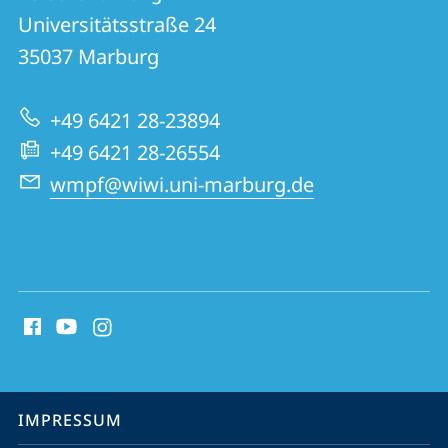
Allgemeine
Universitätsstraße 24
zur
BWL,
35037
Marburg
Website
insbesondere
Wissensmanagement
+49 6421 28-23894
und
+49 6421 28-26554
Personalführung
wmpf@wiwi.uni-marburg.de
Social
Media
Kontakte
Service-
IMPRESSUM
Navigation