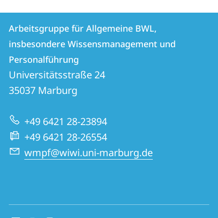
Kontakt
Kontaktinformationen
Arbeitsgruppe für Allgemeine BWL,
Arbeitsgruppe
und
insbesondere Wissensmanagement und
für
Informationen
Personalführung
Allgemeine
Universitätsstraße 24
zur
BWL,
35037
Marburg
Website
insbesondere
Wissensmanagement
+49 6421 28-23894
und
+49 6421 28-26554
Personalführung
wmpf@wiwi.uni-marburg.de
Social