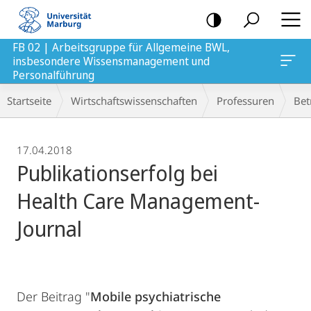
Mobile-
Navigation
FB 02 | Arbeitsgruppe für Allgemeine BWL,
insbesondere Wissensmanagement und
agement und Personalführung
Personalführung
Breadcrumb-
Startseite
Wirtschaftswissenschaften
Professuren
Bet
Navigation
17.04.2018
Publikationserfolg bei
Health Care Management-
Journal
Der Beitrag "
Mobile psychiatrische