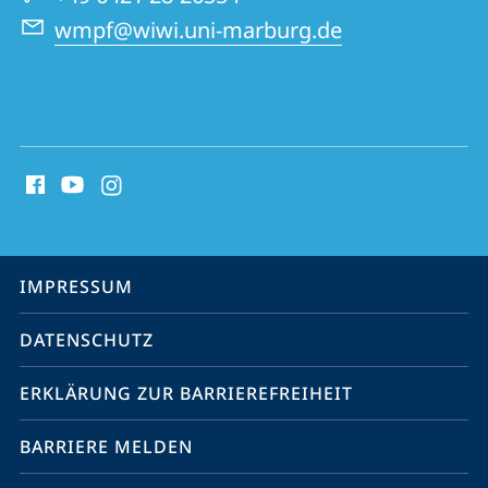
Personalführung
wmpf@wiwi.uni-marburg.de
Social
Media
Kontakte
Service-
IMPRESSUM
Navigation
DATENSCHUTZ
ERKLÄRUNG ZUR BARRIEREFREIHEIT
BARRIERE MELDEN