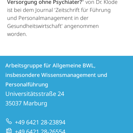
Versorgung ohne Psychiater?
" von Dr. Klode
ist bei dem Journal 'Zeitschrift für Führung
und Personalmanagement in der
Gesundheitswirtschaft' angenommen
worden.
Kontakt
Kontaktinformationen
Arbeitsgruppe für Allgemeine BWL,
Arbeitsgruppe
und
insbesondere Wissensmanagement und
für
Informationen
Personalführung
Allgemeine
Universitätsstraße 24
zur
BWL,
35037
Marburg
Website
insbesondere
Wissensmanagement
+49 6421 28-23894
und
+49 6421 28-26554