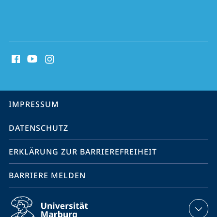
Social
Media
Kontakte
Service-
IMPRESSUM
Navigation
DATENSCHUTZ
ERKLÄRUNG ZUR BARRIEREFREIHEIT
BARRIERE MELDEN