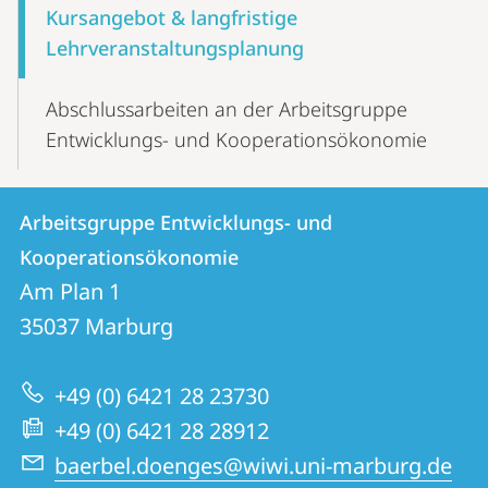
Kursangebot & langfristige
Lehrveranstaltungsplanung
Abschlussarbeiten an der Arbeitsgruppe
Entwicklungs- und Kooperationsökonomie
Kontakt
Kontaktinformationen
Arbeitsgruppe Entwicklungs- und
Arbeitsgruppe
und
Kooperationsökonomie
Entwicklungs-
Informationen
Am Plan 1
und
35037
Marburg
zur
Kooperationsökonomie
Website
+49 (0) 6421 28 23730
+49 (0) 6421 28 28912
baerbel.doenges@wiwi.uni-marburg.de