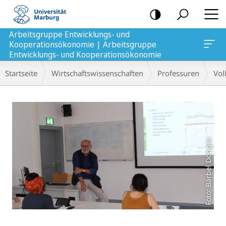
Mobile-
Navigation
Arbeitsgruppe Entwicklungs- und
Kooperationsökonomie | Arbeitsgruppe
ppe Entwicklungs- und Kooperationsökonomie
Entwicklungs- und Kooperationsökonomie
Breadcrumb-
Startseite
Wirtschaftswissenschaften
Professuren
Vol
Navigation
Hauptinhalt
Foto: Bärbel Dönges