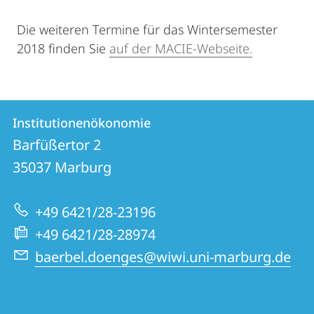
Die weiteren Termine für das Wintersemester
2018 finden Sie
auf der MACIE-Webseite.
Kontakt
Kontaktinformationen
Institutionenökonomie
Institutionenökonomie
und
Barfüßertor 2
Informationen
35037
Marburg
zur
+49 6421/28-23196
Website
+49 6421/28-28974
baerbel.doenges@wiwi.uni-marburg.de