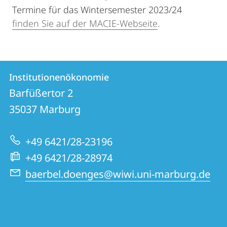
Termine für das Wintersemester 2023/24
finden Sie auf der MACIE-Webseite
.
Kontakt
Kontaktinformationen
Institutionenökonomie
Institutionenökonomie
und
Barfüßertor 2
Informationen
35037
Marburg
zur
+49 6421/28-23196
Website
+49 6421/28-28974
baerbel.doenges@wiwi.uni-marburg.de