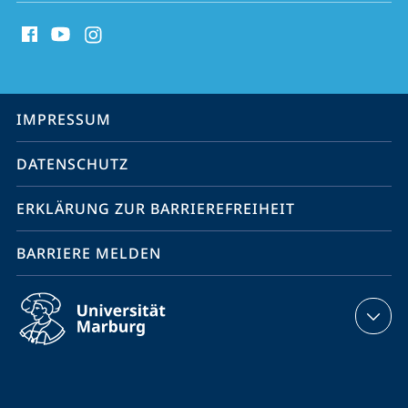
Social
Media
Kontakte
Service-
IMPRESSUM
Navigation
DATENSCHUTZ
ERKLÄRUNG ZUR BARRIEREFREIHEIT
BARRIERE MELDEN