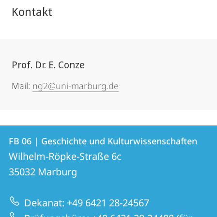
Kontakt
Prof. Dr. E. Conze
Mail:
ng2@uni-marburg.de
Kontakt
Kontaktinformationen
FB 06 | Geschichte und Kulturwissenschaften
FB
und
Wilhelm-Röpke-Straße 6c
06
Informationen
35032
Marburg
|
zur
Geschichte
Dekanat: +49 6421 28-24567
Website
und