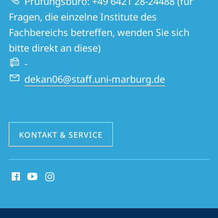
Prüfungsbüro: +49 6421 28-24488 (für
Kulturwissenschaften
Fragen, die einzelne Institute des
Fachbereichs betreffen, wenden Sie sich
bitte direkt an diese)
-
dekan06@staff.uni-marburg.de
KONTAKT & SERVICE
Social
Media
Kontakte