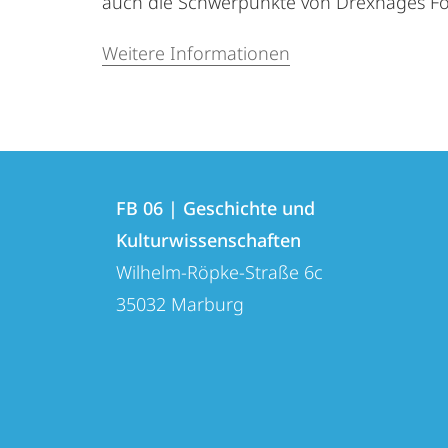
auch die Schwerpunkte von Drexhages F
Weitere Informationen
Kontakt
Kontaktinformationen
und
FB 06 | Geschichte und
FB
Kulturwissenschaften
Informationen
06
Wilhelm-Röpke-Straße 6c
zur
|
35032
Marburg
Geschichte
Website
und
Kulturwissenschaften