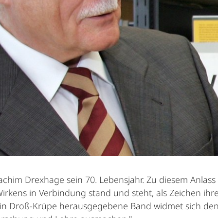
achim Drexhage sein 70. Lebensjahr. Zu diesem Anlas
rkens in Verbindung stand und steht, als Zeichen ihr
stin Droß-Krüpe herausgegebene Band widmet sich den