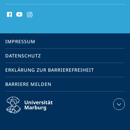
Social
Media
Kontakte
Service-
IMPRESSUM
Navigation
DATENSCHUTZ
ERKLÄRUNG ZUR BARRIEREFREIHEIT
BARRIERE MELDEN