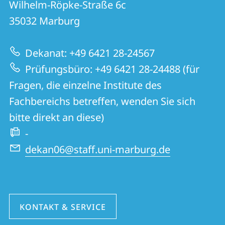
und
Wilhelm-Röpke-Straße 6c
06
Informationen
35032
Marburg
|
zur
Geschichte
Dekanat: +49 6421 28-24567
Website
und
Prüfungsbüro: +49 6421 28-24488 (für
Kulturwissenschaften
Fragen, die einzelne Institute des
Fachbereichs betreffen, wenden Sie sich
bitte direkt an diese)
-
dekan06@staff.uni-marburg.de
KONTAKT & SERVICE