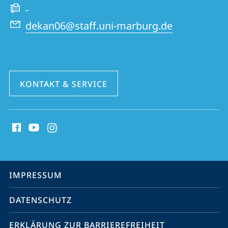
-
dekan06@staff.uni-marburg.de
KONTAKT & SERVICE
Social
Media
Kontakte
Service-
IMPRESSUM
Navigation
DATENSCHUTZ
ERKLÄRUNG ZUR BARRIEREFREIHEIT