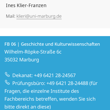
Ines Klier-Franzen
Mail:
klieri@uni-marburg.de
Kontakt
Kontaktinformationen
FB 06 | Geschichte und Kulturwissenschaften
FB
und
Wilhelm-Röpke-Straße 6c
06
Informationen
35032
Marburg
|
zur
Geschichte
Dekanat: +49 6421 28-24567
Website
und
Prüfungsbüro: +49 6421 28-24488 (für
Kulturwissenschaften
Fragen, die einzelne Institute des
Fachbereichs betreffen, wenden Sie sich
bitte direkt an diese)