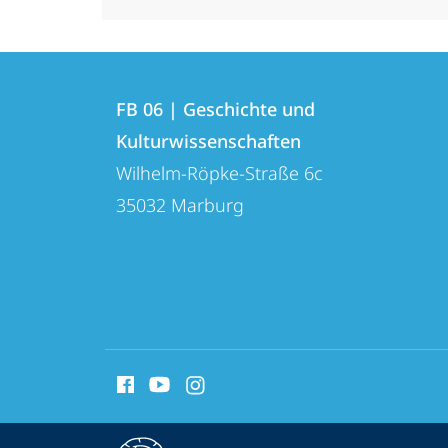
Kontakt
Kontaktinformationen
und
FB 06 | Geschichte und
FB
Kulturwissenschaften
Informationen
06
Wilhelm-Röpke-Straße 6c
zur
|
35032
Marburg
Geschichte
Website
und
Kulturwissenschaften
Social
Media
Kontakte
Service-