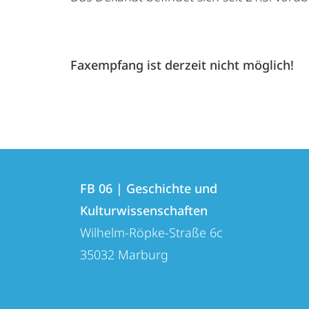
Faxempfang ist derzeit nicht möglich!
Kontakt
Kontaktinformationen
und
FB 06 | Geschichte und
FB
Kulturwissenschaften
Informationen
06
Wilhelm-Röpke-Straße 6c
zur
|
35032
Marburg
Geschichte
Website
und