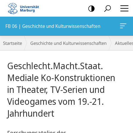
Mobile-
Navigation
FB 06 | Geschichte und Kulturwissenschaften
Breadcrumb-
Startseite
Geschichte und Kulturwissenschaften
Aktuelle
Navigation
Hauptinhalt
Geschlecht.Macht.Staat.
Mediale Ko-Konstruktionen
in Theater, TV-Serien und
Videogames vom 19.-21.
Jahrhundert
Forschungsatelier des