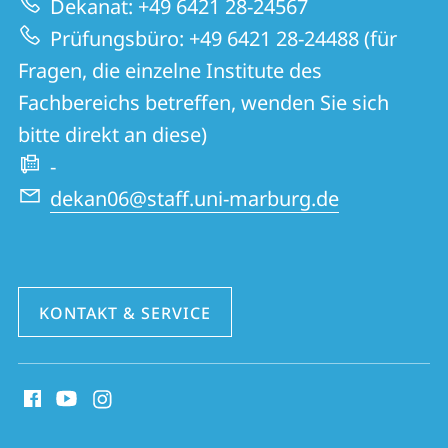
Dekanat: +49 6421 28-24567
Website
und
Prüfungsbüro: +49 6421 28-24488 (für
Kulturwissenschaften
Fragen, die einzelne Institute des
Fachbereichs betreffen, wenden Sie sich
bitte direkt an diese)
-
dekan06@staff.uni-marburg.de
KONTAKT & SERVICE
Social
Media
Kontakte