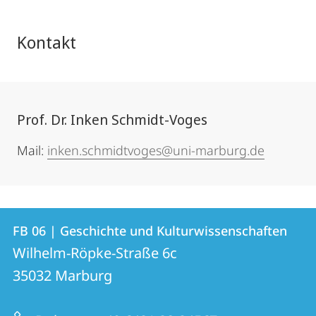
Kontakt
Prof. Dr. Inken Schmidt-Voges
Mail:
inken.schmidtvoges@uni-marburg.de
Kontakt
Kontaktinformationen
FB 06 | Geschichte und Kulturwissenschaften
FB
und
Wilhelm-Röpke-Straße 6c
06
Informationen
35032
Marburg
|
zur
Geschichte