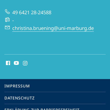
Geschichte
zur
49 6421 28-24588
Website
-
christina.bruening@uni-marburg.de
Social
Media
Kontakte
Service-
IMPRESSUM
Navigation
DATENSCHUTZ