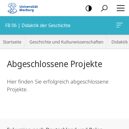
Mobile-
Navigation
FB 06 | Didaktik der Geschichte
Hauptinhalt
Breadcrumb-
Startseite
Geschichte und Kulturwissenschaften
Didaktik
Navigation
Abgeschlossene Projekte
Hier finden Sie erfolgreich abgeschlossene
Projekte.