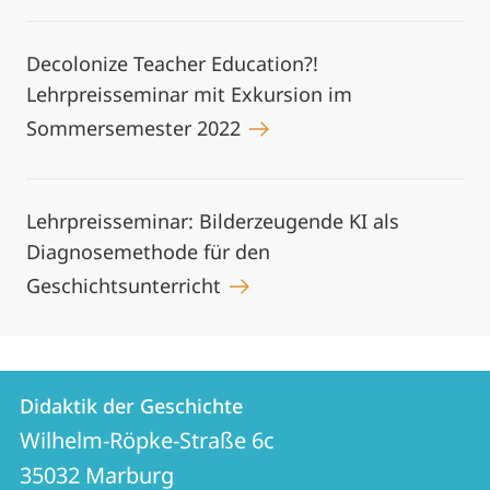
Decolonize Teacher Education?!
Lehrpreisseminar mit Exkursion im
Sommersemester 2022
Lehrpreisseminar: Bilderzeugende KI als
Diagnosemethode für den
Geschichtsunterricht
Kontakt
Kontaktinformationen
Didaktik der Geschichte
Didaktik
und
Wilhelm-Röpke-Straße 6c
der
Informationen
35032
Marburg