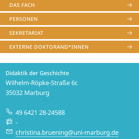
DAS FACH
PERSONEN
SEKRETARIAT
EXTERNE DOKTORAND*INNEN
Kontakt
Kontaktinformationen
Didaktik der Geschichte
Didaktik
und
Wilhelm-Röpke-Straße 6c
der
Informationen
35032
Marburg
Geschichte
zur
49 6421 28-24588
Website
-
christina.bruening@uni-marburg.de