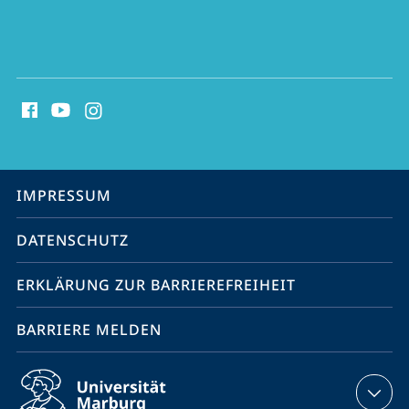
Social
Media
Kontakte
Service-
IMPRESSUM
Navigation
DATENSCHUTZ
ERKLÄRUNG ZUR BARRIEREFREIHEIT
BARRIERE MELDEN