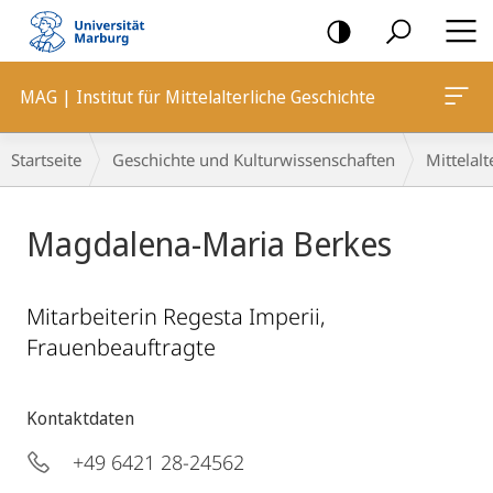
Mobile-
Navigation
MAG | Institut für Mittelalterliche Geschichte
Breadcrumb-
Startseite
Geschichte und Kulturwissenschaften
Mittelalt
Navigation
Magdalena-Maria Berkes
Mitarbeiterin Regesta Imperii,
Frauenbeauftragte
Kontaktdaten
+49 6421 28-24562