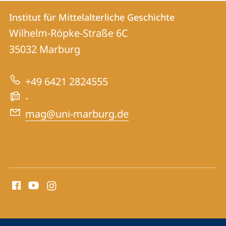
Kontakt
Kontaktinformationen
Institut für Mittelalterliche Geschichte
Institut
und
Wilhelm-Röpke-Straße 6C
für
Informationen
35032
Marburg
Mittelalterliche
zur
Geschichte
+49 6421 2824555
Website
-
mag@uni-marburg.de
Social
Media
Kontakte