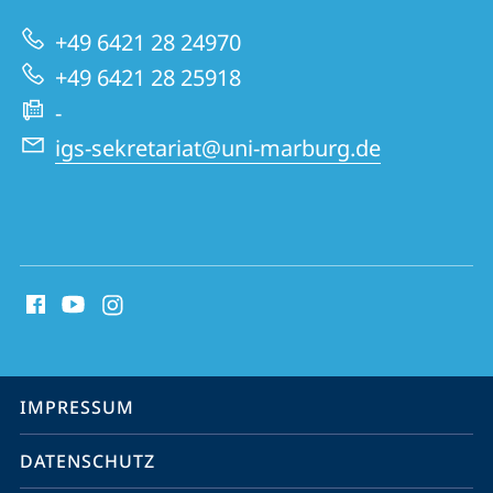
zur
Sprachwissenschaft
+49 6421 28 24970
Website
+49 6421 28 25918
-
igs-sekretariat@uni-marburg.de
Social
Media
Kontakte
Service-
IMPRESSUM
Navigation
DATENSCHUTZ