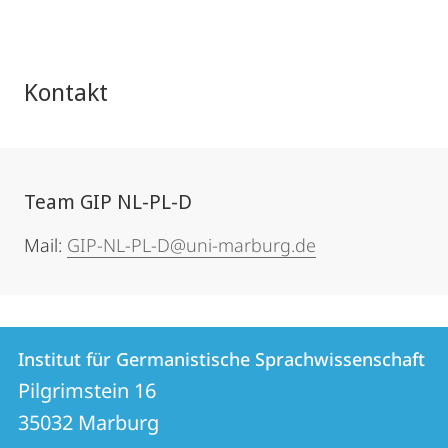
Kontakt
Team GIP NL-PL-D
Mail:
GIP-NL-PL-D@uni-marburg.de
Kontakt
Kontaktinformationen
Institut für Germanistische Sprachwissenschaft
Institut
und
Pilgrimstein 16
für
Informationen
35032
Marburg
Germanistische