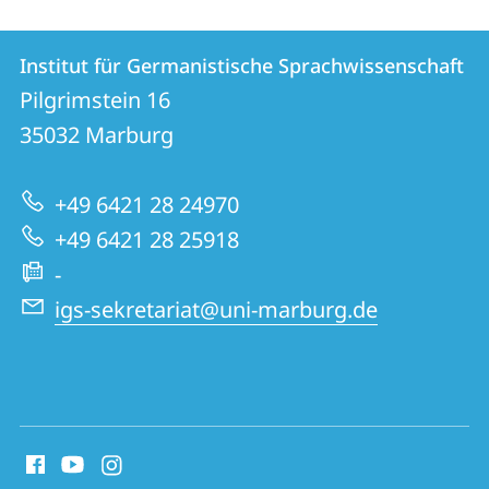
Kontakt
Kontaktinformationen
Institut für Germanistische Sprachwissenschaft
Institut
und
Pilgrimstein 16
für
Informationen
35032
Marburg
Germanistische
zur
Sprachwissenschaft
+49 6421 28 24970
Website
+49 6421 28 25918
-
igs-sekretariat@uni-marburg.de
Social
Media