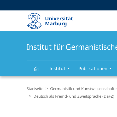
Service-
HIGH-CONTRAST VERSION
SUCHE UND SUCHERGEBNIS
Navigation
Haupt-
Navigation
Institut für Germanistisc
Institut
Publikationen
Institut
Breadcrumb-
Navigation
Startseite
Germanistik und Kunstwissenschafte
für
Deutsch als Fremd- und Zweitsprache (DaFZ)
Germanistische