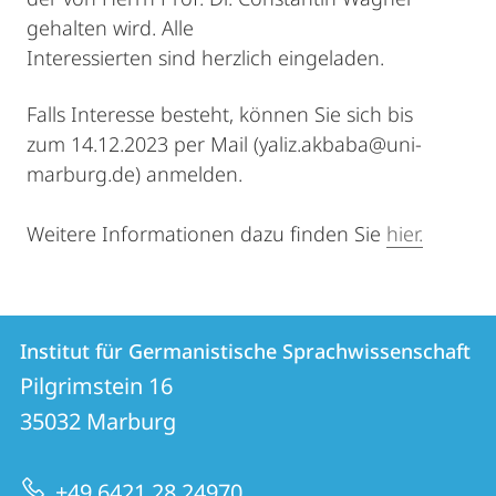
gehalten wird. Alle
Interessierten sind herzlich eingeladen.
Falls Interesse besteht, können Sie sich bis
zum 14.12.2023 per Mail (yaliz.akbaba@uni-
marburg.de) anmelden.
Weitere Informationen dazu finden Sie
hier.
Kontakt
Kontaktinformationen
Institut für Germanistische Sprachwissenschaft
Institut
und
Pilgrimstein 16
für
Informationen
35032
Marburg
Germanistische
zur
Sprachwissenschaft
+49 6421 28 24970