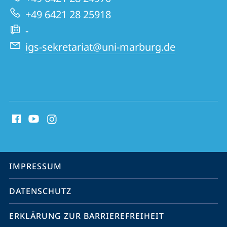
Website
+49 6421 28 25918
-
igs-sekretariat@uni-marburg.de
Social
Media
Kontakte
Service-
IMPRESSUM
Navigation
DATENSCHUTZ
ERKLÄRUNG ZUR BARRIEREFREIHEIT