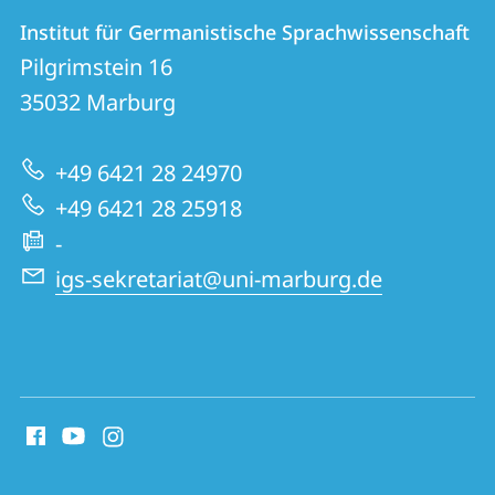
Kontakt
Kontaktinformationen
Institut für Germanistische Sprachwissenschaft
Institut
und
Pilgrimstein 16
für
Informationen
35032
Marburg
Germanistische
zur
Sprachwissenschaft
+49 6421 28 24970
Website
+49 6421 28 25918
-
igs-sekretariat@uni-marburg.de
Social
Media
Kontakte