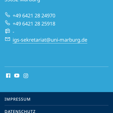
Informationen
Germanistische
zur
Sprachwissenschaft
+49 6421 28 24970
Website
+49 6421 28 25918
-
igs-sekretariat@uni-marburg.de
Social
Media
Kontakte
Service-
IMPRESSUM
Navigation
DATENSCHUTZ