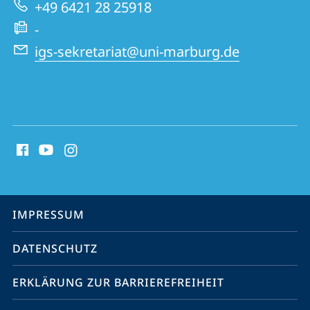
+49 6421 28 25918
-
igs-sekretariat@uni-marburg.de
Social
Media
Kontakte
Service-
IMPRESSUM
Navigation
DATENSCHUTZ
ERKLÄRUNG ZUR BARRIEREFREIHEIT