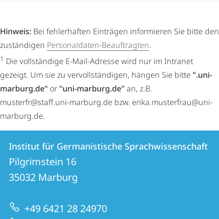
Hinweis:
Bei fehlerhaften Einträgen informieren Sie bitte den
zuständigen
Personaldaten-Beauftragten
.
1
Die vollständige E-Mail-Adresse wird nur im Intranet
gezeigt. Um sie zu vervollständigen, hängen Sie bitte
".uni-
marburg.de"
or
"uni-marburg.de"
an, z.B.
musterfr@staff.uni-marburg.de bzw. erika.musterfrau@uni-
marburg.de.
Kontakt
Kontaktinformationen
Institut für Germanistische Sprachwissenschaft
Institut
und
Pilgrimstein 16
für
Informationen
35032
Marburg
Germanistische
zur
Sprachwissenschaft
+49 6421 28 24970
Website