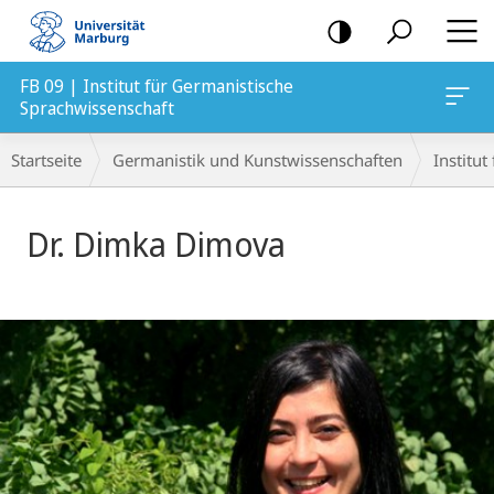
Mobile-
Navigation
FB 09 | Institut für Germanistische
Sprachwissenschaft
Breadcrumb-
Startseite
Germanistik und Kunstwissenschaften
Institu
Navigation
Dr. Dimka Dimova