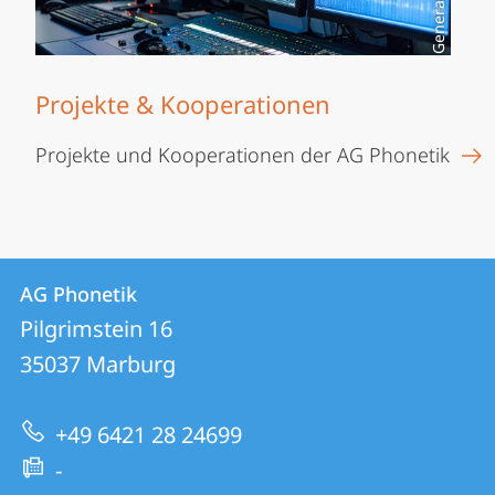
Projekte & Kooperationen
Projekte und Kooperationen der AG Phonetik
Kontakt
Kontaktinformationen
AG Phonetik
AG
und
Pilgrimstein 16
Phonetik
Informationen
35037
Marburg
zur
+49 6421 28 24699
Website
-