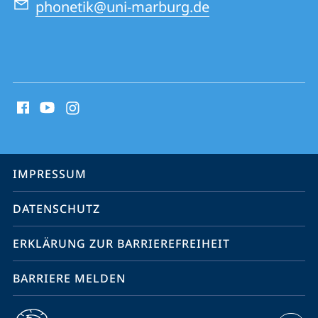
phonetik@uni-marburg.de
Social
Media
Kontakte
Service-
IMPRESSUM
Navigation
DATENSCHUTZ
ERKLÄRUNG ZUR BARRIEREFREIHEIT
BARRIERE MELDEN