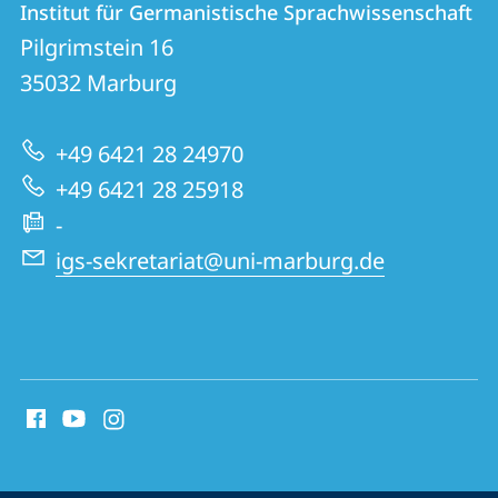
Institut für Germanistische Sprachwissenschaft
Institut
und
Pilgrimstein 16
für
Informationen
35032
Marburg
Germanistische
zur
Sprachwissenschaft
+49 6421 28 24970
Website
+49 6421 28 25918
-
igs-sekretariat@uni-marburg.de
Social
Media
Kontakte