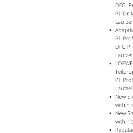
DFG Pr
PI: Dr
Laufzei
Adapti
PI: Pro
DFG Pr
Laufzei
LOEWE-C
Teilpro
PI: Pro
Laufzei
New Sm
within 
New Sm
within 
Regular