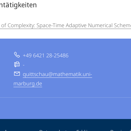
ntätigkeiten
 of Complexity: Space-Time Adaptive Numerical Schemes 
+49 6421 28-25486
-
quittschau@mathematik.uni-
marburg.de
ppen