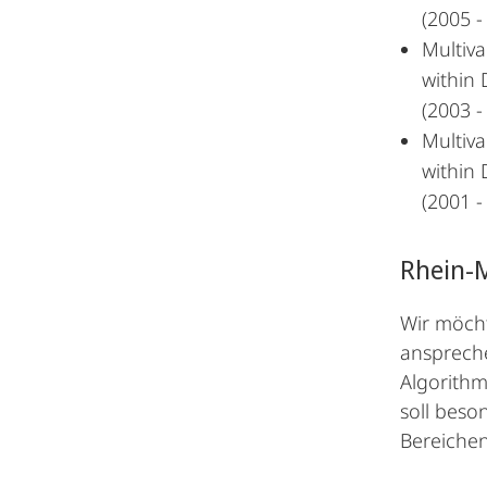
(2005 -
Multiva
within
(2003 -
Multiva
within
(2001 -
Rhein-
Wir möcht
anspreche
Algorithm
soll bes
Bereichen