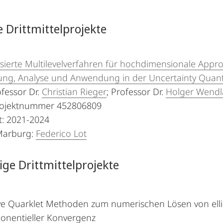
e Drittmittelprojekte
sierte Multilevelverfahren für hochdimensionale Appr
tung, Analyse und Anwendung in der Uncertainty Quanti
ofessor Dr.
Christian Rieger
; Professor Dr.
Holger Wend
ojektnummer 452806809
t: 2021-2024
Marburg:
Federico Lot
ge Drittmittelprojekte
e Quarklet Methoden zum numerischen Lösen von ellipt
ponentieller Konvergenz