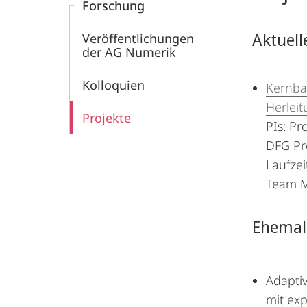
Forschung
Aktuell
Veröffentlichungen
der AG Numerik
Kolloquien
Kernba
Herlei
Projekte
PIs: Pr
DFG Pr
Laufzei
Team 
Ehemali
Adaptiv
mit ex