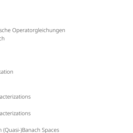
tische Operatorgleichungen
ch
kation
cterizations
cterizations
 in (Quasi-)Banach Spaces