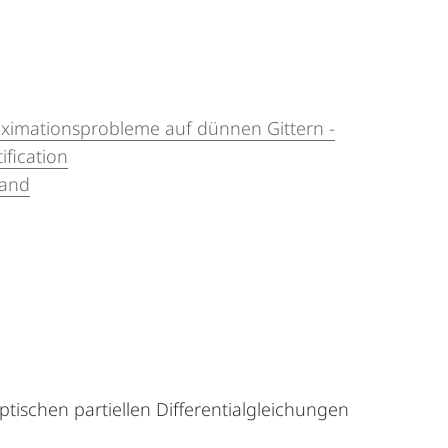
oximationsprobleme auf dünnen Gittern -
fication
land
ischen partiellen Differentialgleichungen