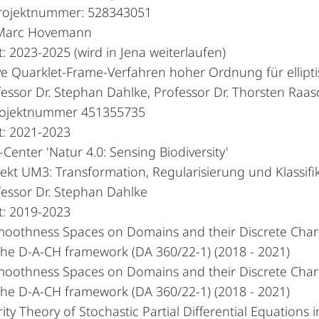
ojektnummer: 528343051
. Marc Hovemann
t: 2023-2025 (wird in Jena weiterlaufen)
ve Quarklet-Frame-Verfahren hoher Ordnung für ellip
fessor Dr. Stephan Dahlke, Professor Dr. Thorsten Raas
ojektnummer 451355735
t: 2021-2023
enter 'Natur 4.0: Sensing Biodiversity'
jekt UM3: Transformation, Regularisierung und Klassifi
fessor Dr. Stephan Dahlke
t: 2019-2023
oothness Spaces on Domains and their Discrete Chara
the D-A-CH framework (DA 360/22-1) (2018 - 2021)
oothness Spaces on Domains and their Discrete Chara
the D-A-CH framework (DA 360/22-1) (2018 - 2021)
ity Theory of Stochastic Partial Differential Equations