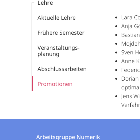
Lehre
Lara Co
Aktuelle Lehre
Anja Gö
Frühere Semester
Bastia
Mojdeh
Veranstaltungs­
Sven He
planung
Anne K
Abschlussarbeiten
Federi
Dorian 
Promotionen
optima
Jens W
Verfah
Kontakt
Kontaktinformationen
und
Arbeitsgruppe Numerik