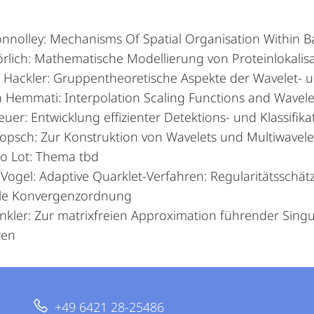
nnolley: Mechanisms Of Spatial Organisation Within Bac
rlich: Mathematische Modellierung von Proteinlokalisa
n Hackler: Gruppentheoretische Aspekte der Wavelet- u
 Hemmati: Interpolation Scaling Functions and Wave
uer: Entwicklung effizienter Detektions- und Klassifi
opsch: Zur Konstruktion von Wavelets und Multiwavele
co Lot: Thema tbd
Vogel: Adaptive Quarklet-Verfahren: Regularitätsschä
le Konvergenzordnung
inkler: Zur matrixfreien Approximation führender Sing
ren
+49 6421 28-25486