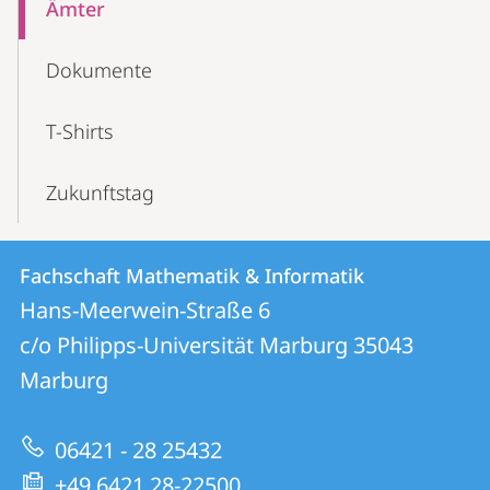
Ämter
Dokumente
T-Shirts
Zukunftstag
Kontakt
Kontaktinformationen
Fachschaft Mathematik & Informatik
Fachschaft
und
Hans-Meerwein-Straße 6
Mathematik
Informationen
c/o Philipps-Universität Marburg
35043
&
Marburg
zur
Informatik
Website
06421 - 28 25432
+49 6421 28-22500