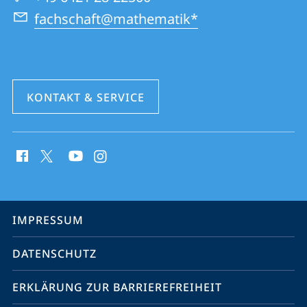
fachschaft@mathematik*
KONTAKT & SERVICE
Social
Media
Kontakte
Service-
IMPRESSUM
Navigation
DATENSCHUTZ
ERKLÄRUNG ZUR BARRIEREFREIHEIT