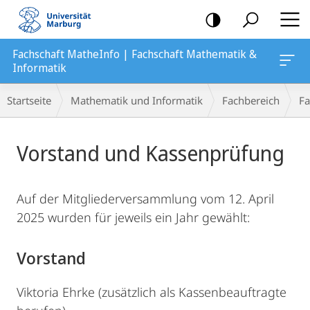
Mobile-
Navigation
Fachschaft MatheInfo | Fachschaft Mathematik &
Informatik
Breadcrumb-
Startseite
Mathematik und Informatik
Fachbereich
Fa
Navigation
Hauptinhalt
Vorstand und Kassenprüfung
Auf der Mitgliederversammlung vom 12. April
2025 wurden für jeweils ein Jahr gewählt:
Vorstand
Viktoria Ehrke (zusätzlich als Kassenbeauftragte