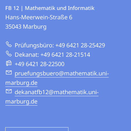
Kontakt
Kontaktinformationen
FB 12 | Mathematik und Informatik
FB
und
Hans-Meerwein-Straße 6
12
Informationen
35043
Marburg
|
zur
Mathematik
Prüfungsbüro: +49 6421 28-25429
Website
und
Dekanat: +49 6421 28-21514
Informatik
+49 6421 28-22500
pruefungsbuero@mathematik.uni-
marburg.de
dekanatfb12@mathematik.uni-
marburg.de