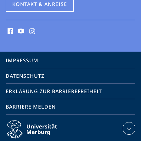
KONTAKT & ANREISE
Social
Media
Kontakte
Service-
IMPRESSUM
Navigation
DATENSCHUTZ
ERKLÄRUNG ZUR BARRIEREFREIHEIT
BARRIERE MELDEN