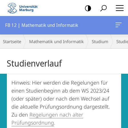
Mobile-
Navigation
FB 12 | Mathematik und Informatik
Breadcrumb-
Startseite
Mathematik und Informatik
Studium
Studi
Navigation
Hauptinhalt
Studienverlauf
Hinweis: Hier werden die Regelungen für
einen Studienbeginn ab dem WS 2023/24
(oder später) oder nach dem Wechsel auf
die aktuelle Prüfungsordnung dargestellt.
Zu den
Regelungen nach alter
Prüfungsordnung
.