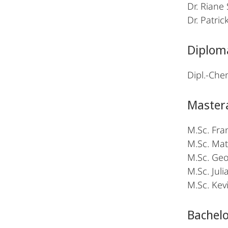
Dr. Riane
Dr. Patri
Diplom
Dipl.-Ch
Master
M.Sc. Fra
M.Sc. Matt
M.Sc. Ge
M.Sc. Juli
M.Sc. Kev
Bachel