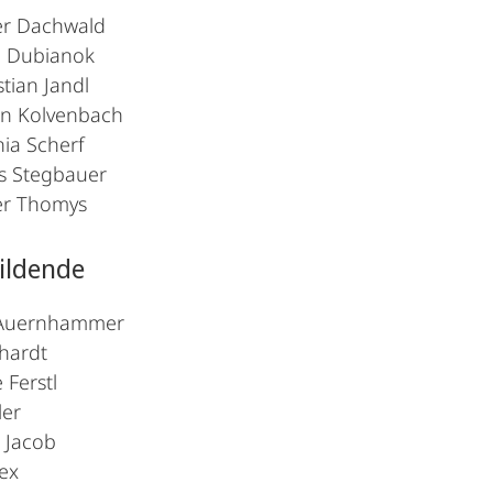
ver Dachwald
ia Dubianok
stian Jandl
in Kolvenbach
nia Scherf
us Stegbauer
ver Thomys
ildende
 Auernhammer
rhardt
 Ferstl
ler
 Jacob
ex