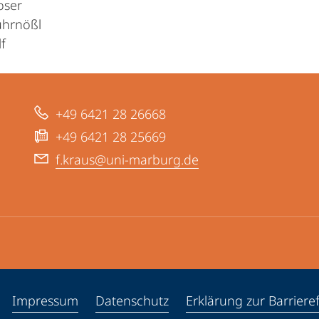
oser
ührnößl
f
+49 6421 28 26668
+49 6421 28 25669
f.kraus@uni-marburg.de
ppen
Impressum
Datenschutz
Erklärung zur Barrieref