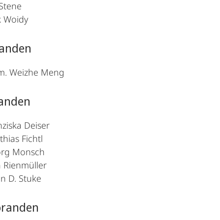
 Stene
ck Woidy
anden
em. Weizhe Meng
anden
nziska Deiser
hias Fichtl
org Monsch
a Rienmüller
in D. Stuke
oranden