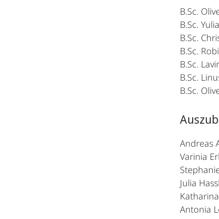
B.Sc. Oli
B.Sc. Yul
B.Sc. Chri
B.Sc. Rob
B.Sc. Lavi
B.Sc. Lin
B.Sc. Oli
Auszub
Andreas
Varinia E
Stephanie
Julia Hass
Katharina
Antonia L