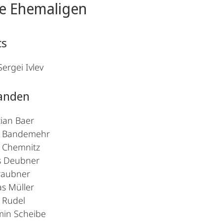
e Ehemaligen
cs
Sergei Ivlev
anden
tian Baer
ha Bandemehr
s Chemnitz
rs Deubner
raubner
s Müller
n Rudel
min Scheibe