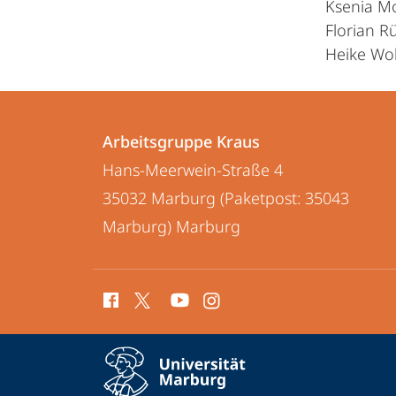
Ksenia M
Florian R
Heike Wol
Kontakt
Kontaktinformationen
und
Arbeitsgruppe Kraus
Arbeitsgruppe
Hans-Meerwein-Straße 4
Informationen
Kraus
35032 Marburg (Paketpost: 35043
zur
Marburg)
Marburg
Website
Social
Media
Kontakte
Service-
Kontaktinformationen auskla
Navigation