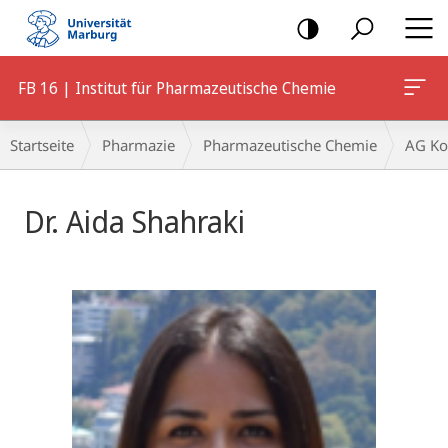
Mobile-
Navigation
FB 16 | Institut für Pharmazeutische Chemie
Breadcrumb-
Startseite
Pharmazie
Pharmazeutische Chemie
AG Ko
Navigation
Dr. Aida Shahraki