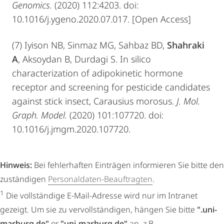
Genomics.
(2020) 112:4203. doi:
10.1016/j.ygeno.2020.07.017. [Open Access]
(7) Iyison NB, Sinmaz MG, Sahbaz BD,
Shahraki
A
, Aksoydan B, Durdagi S. In silico
characterization of adipokinetic hormone
receptor and screening for pesticide candidates
against stick insect, Carausius morosus.
J. Mol.
Graph. Model.
(2020) 101:107720. doi:
10.1016/j.jmgm.2020.107720.
Hinweis:
Bei fehlerhaften Einträgen informieren Sie bitte den
zuständigen
Personaldaten-Beauftragten
.
1
Die vollständige E-Mail-Adresse wird nur im Intranet
gezeigt. Um sie zu vervollständigen, hängen Sie bitte
".uni-
marburg.de"
or
"uni-marburg.de"
an, z.B.