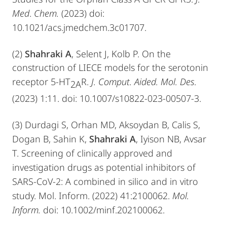
Med
.
Chem.
(2023) doi:
10.1021/acs.jmedchem.3c01707.
(2)
Shahraki A
, Selent J, Kolb P.
On the
construction of LIECE models for the serotonin
receptor
5-HT
R.
J. Comput. Aided. Mol. Des.
2A
(2023)
1:11. doi:
10.1007/s10822-023-00507-3
.
(3) Durdagi S, Orhan MD, Aksoydan B, Calis S,
Dogan B, Sahin K,
Shahraki A
, Iyison NB, Avsar
T. Screening of clinically approved and
investigation drugs as potential inhibitors of
SARS
‐
CoV
‐
2: A combined in silico and in vitro
study. Mol. Inform. (2022) 41:2100062.
Mol.
Inform.
doi: 10.1002/minf.202100062.