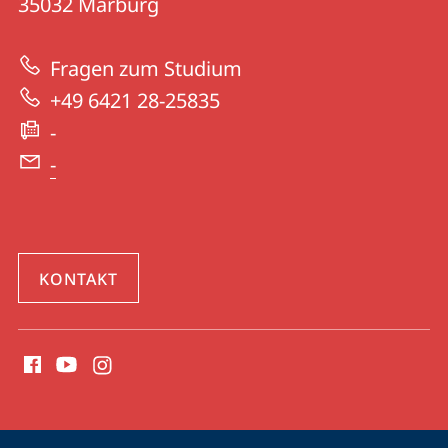
Informationen
35032
Marburg
Pharmazeutische
zur
Chemie
Fragen zum Studium
Website
+49 6421 28-25835
-
-
KONTAKT
Social
Media
Kontakte