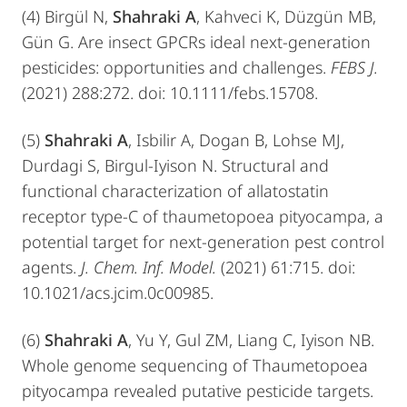
(4) Birgül N,
Shahraki A
, Kahveci K, Düzgün MB,
Gün G. Are insect GPCRs ideal next
‐
generation
pesticides: opportunities and challenges.
FEBS J.
(2021) 288:272. doi: 10.1111/febs.15708.
(5)
Shahraki A
, Isbilir A, Dogan B, Lohse MJ,
Durdagi S, Birgul-Iyison N. Structural and
functional characterization of allatostatin
receptor type-C of thaumetopoea pityocampa, a
potential target for next-generation pest control
agents.
J. Chem. Inf. Model.
(2021) 61:715. doi:
10.1021/acs.jcim.0c00985.
(6)
Shahraki A
, Yu Y, Gul ZM, Liang C, Iyison NB.
Whole genome sequencing of Thaumetopoea
pityocampa revealed putative pesticide targets.