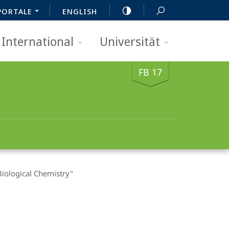
PORTALE
ENGLISH
International
Universität
FB 17
"Biological Chemistry"