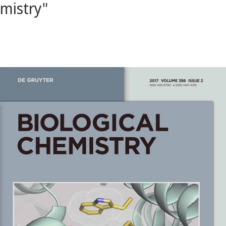
emistry"