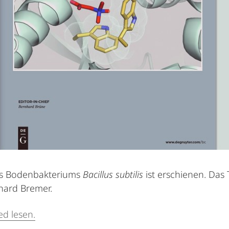
des Bodenbakteriums
Bacillus subtilis
ist erschienen. Das 
hard Bremer.
ed lesen.