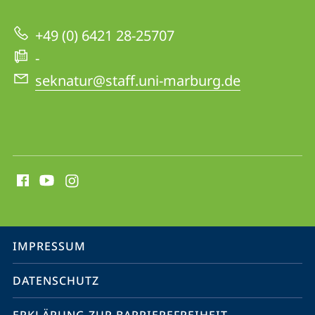
zur
+49 (0) 6421 28-25707
Website
-
seknatur@staff.uni-marburg.de
Social
Media
Kontakte
Service-
IMPRESSUM
Navigation
DATENSCHUTZ