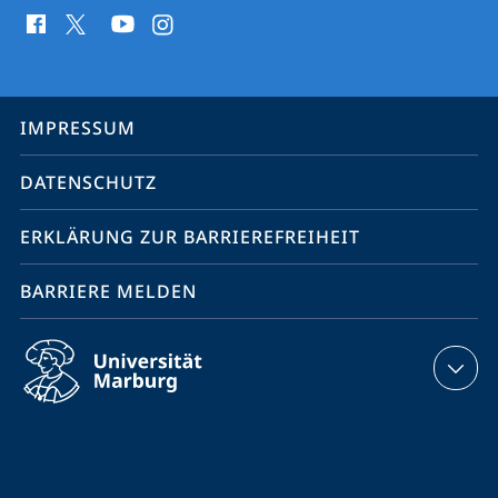
Social
Media
Kontakte
Service-
IMPRESSUM
Navigation
DATENSCHUTZ
ERKLÄRUNG ZUR BARRIEREFREIHEIT
BARRIERE MELDEN