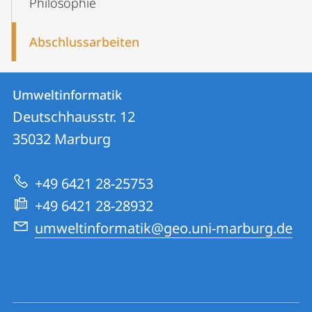
Philosophie
Abschlussarbeiten
Kontakt
Kontaktinformationen
Umweltinformatik
Umweltinformatik
und
Deutschhausstr. 12
Informationen
35032
Marburg
zur
+49 6421 28-25753
Website
+49 6421 28-28932
umweltinformatik@geo.uni-marburg.de