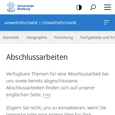
Mobile-
Navigation
umweltinformatik | Umweltinformatik
Breadcrumb-
Startseite
Geographie
Forschung
Fachgebiete und Ar
Navigation
Hauptinhalt
Abschlussarbeiten
Verfügbare Themen für eine Abschlussarbeit bei
uns sowie bereits abgeschlossene
Abschlussarbeiten finden sich auf unserer
englischen Seite,
hier
.
Zögern Sie nicht, uns zu kontaktieren, wenn Sie
Interesse oder eine eigene Idee für Ihre