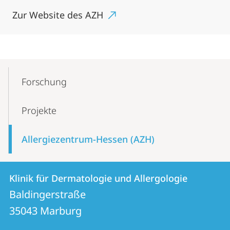
Zur Website des AZH
Mobile-
Content-
Forschung
Navigation
Projekte
Allergiezentrum-Hessen (AZH)
Kontakt
Kontaktinformationen
Klinik für Dermatologie und Allergologie
Klinik
und
Baldingerstraße
für
Informationen
35043
Marburg
Dermatologie