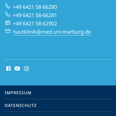
zur
und
+49 6421 58-66280
Website
Allergologie
+49 6421 58-66281
+49 6421 58-62902
hautklinik@med.uni-marburg.de
Social
Media
Kontakte
Service-
IMPRESSUM
Navigation
DATENSCHUTZ