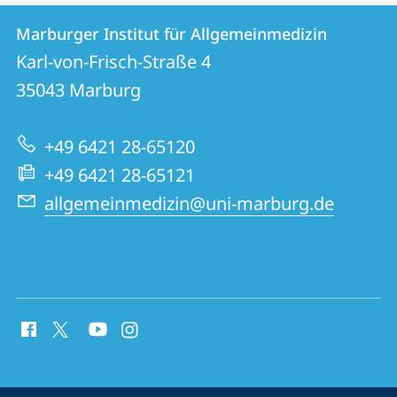
Kontakt
Kontaktinformationen
Marburger Institut für Allgemeinmedizin
Marburger
und
Karl-von-Frisch-Straße 4
Institut
Informationen
35043
Marburg
für
zur
Allgemeinmedizin
+49 6421 28-65120
Website
+49 6421 28-65121
allgemeinmedizin@uni-marburg.de
Social
Media
Kontakte