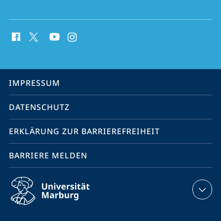
Social
Media
Kontakte
Service-
IMPRESSUM
Navigation
DATENSCHUTZ
ERKLÄRUNG ZUR BARRIEREFREIHEIT
BARRIERE MELDEN