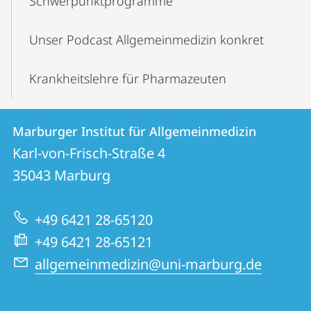
Schwerpunktprogramme
Unser Podcast Allgemeinmedizin konkret
Krankheitslehre für Pharmazeuten
Kontakt
Kontaktinformationen
Marburger Institut für Allgemeinmedizin
Marburger
und
Karl-von-Frisch-Straße 4
Institut
Informationen
35043
Marburg
für
zur
Allgemeinmedizin
+49 6421 28-65120
Website
+49 6421 28-65121
allgemeinmedizin@uni-marburg.de