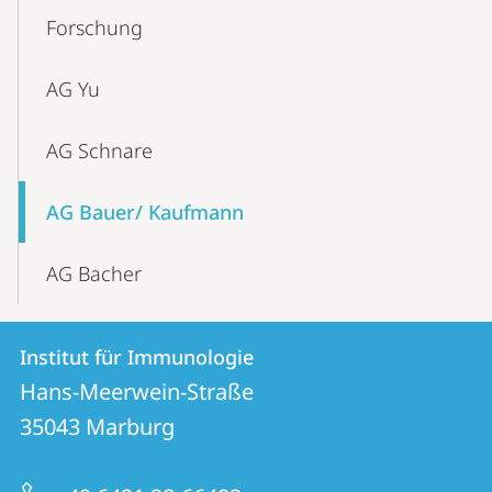
Content-
Forschung
Navigation
AG Yu
AG Schnare
AG Bauer/ Kaufmann
AG Bacher
Kontakt
Kontaktinformationen
Institut für Immunologie
Institut
und
Hans-Meerwein-Straße
für
Informationen
35043
Marburg
Immunologie
zur