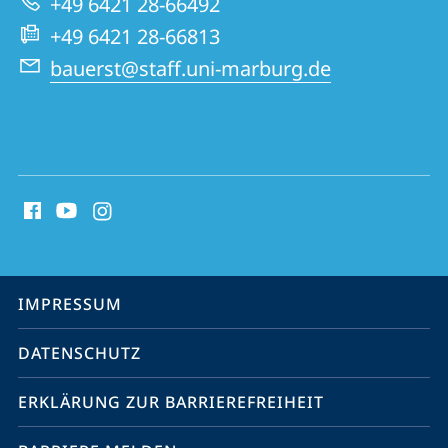
+49 6421 28-66492
Website
+49 6421 28-66813
bauerst@staff.uni-marburg.de
Social
Media
Kontakte
Service-
IMPRESSUM
Navigation
DATENSCHUTZ
ERKLÄRUNG ZUR BARRIEREFREIHEIT