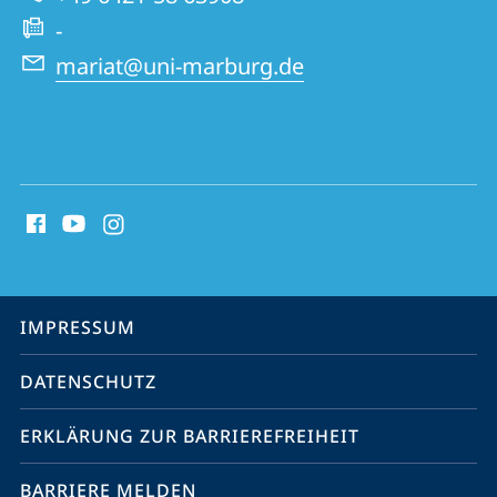
Therapie
-
mariat@uni-marburg.de
Social
Media
Kontakte
Service-
IMPRESSUM
Navigation
DATENSCHUTZ
ERKLÄRUNG ZUR BARRIEREFREIHEIT
BARRIERE MELDEN