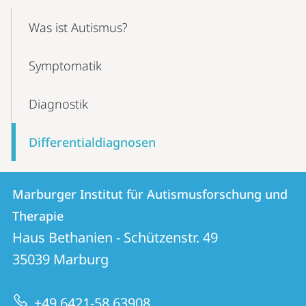
Mobile-
Content-
Was ist Autismus?
Navigation
Symptomatik
Diagnostik
Differentialdiagnosen
Kontakt
Kontaktinformationen
Marburger Institut für Autismusforschung und
Marburger
und
Therapie
Institut
Informationen
Haus Bethanien - Schützenstr. 49
für
35039
Marburg
zur
Autismusforschung
Website
und
+49 6421-58 63908