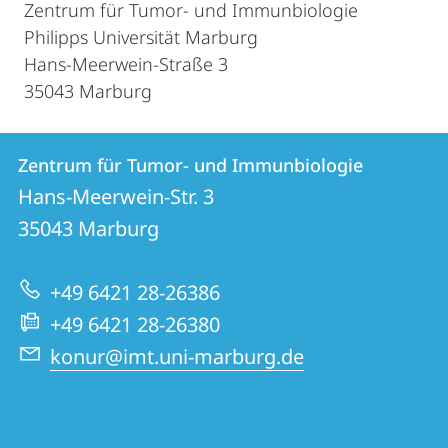
Zentrum für Tumor- und Immunbiologie
Philipps Universität Marburg
Hans-Meerwein-Straße 3
35043 Marburg
Kontakt
Kontaktinformationen
Zentrum für Tumor- und Immunbiologie
Zentrum
und
Hans-Meerwein-Str. 3
für
Informationen
35043
Marburg
Tumor-
zur
und
+49 6421 28-26386
Website
Immunbiologie
+49 6421 28-26380
konur@imt.uni-marburg.de