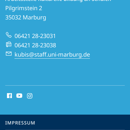
Arbeitsstelle
und
Pilgrimstein 2
Kulturelle
Informationen
35032
Marburg
Bildung
zur
an
06421 28-23031
Website
Schulen
06421 28-23038
kubis@staff.uni-marburg.de
Social
Media
Kontakte
Service-
IMPRESSUM