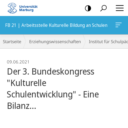
Mobile-
Navigation
FB 21 | Arbeitsstelle Kulturelle Bildung an Schulen
Breadcrumb-
Startseite
Erziehungswissenschaften
Institut für Schulp
Navigation
09.06.2021
Der 3. Bundeskongress
"Kulturelle
Schulentwicklung" - Eine
Bilanz...