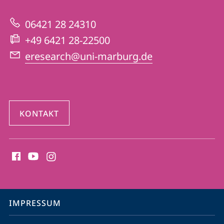
gestützte
zur
Forschung
06421 28 24310
Website
+49 6421 28-22500
eresearch@uni-marburg.de
KONTAKT
Social
Media
Kontakte
Service-
IMPRESSUM
Navigation