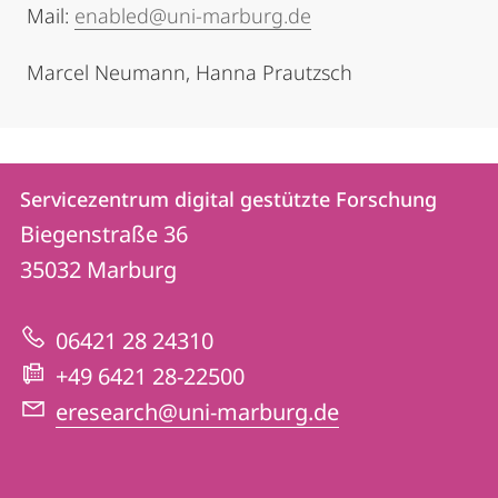
Mail:
enabled@uni-marburg.de
Marcel Neumann, Hanna Prautzsch
Kontakt
Kontaktinformationen
Servicezentrum digital gestützte Forschung
Servicezentrum
und
Biegenstraße 36
digital
Informationen
35032
Marburg
gestützte
zur
Forschung
06421 28 24310
Website
+49 6421 28-22500
eresearch@uni-marburg.de