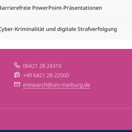
Barrierefreie PowerPoint-Präsentationen
Cyber-Kriminalität und digitale Strafverfolgung
06421 28 24310
+49 6421 28-22500
eresearch@uni-marburg.de