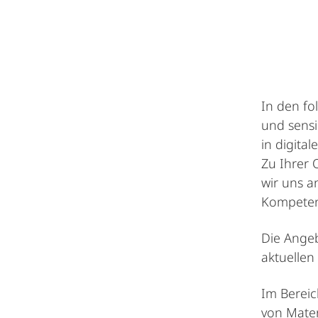
In den fo
und sensi
in digita
Zu Ihrer 
wir uns 
Kompeten
Die Angeb
aktuelle
Im Bereic
von Mater