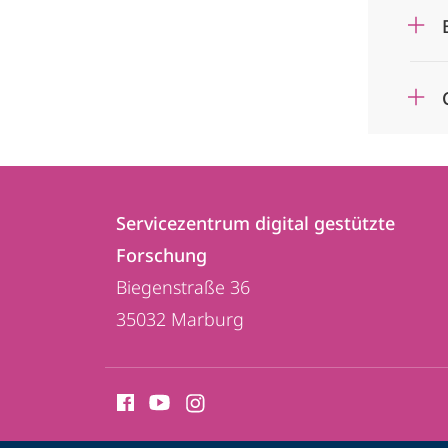
Kontakt
Kontaktinformationen
und
Servicezentrum digital gestützte
Servicezentrum
Forschung
Informationen
digital
Biegenstraße 36
zur
gestützte
35032
Marburg
Forschung
Website
Social
Media