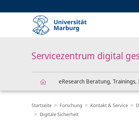
Service-
HIGH-CONTRAST VERSION
SUCHE UND SUCHERGEBNIS
Navigation
Haupt-
Navigation
Servicezentrum digital ge
eResearch Beratung, Trainings, 
Servicezentrum
Breadcrumb-
Navigation
Startseite
Forschung
Kontakt & Service
D
digital
Digitale Sicherheit
Content-
gestützte
Navigation
Hauptinhal