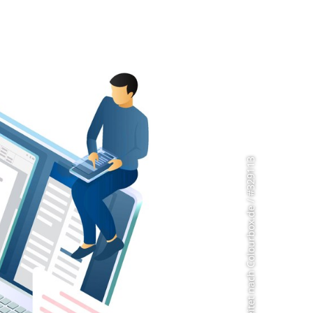
Grafik: bearbeitet nach Colourbox.de / #329113