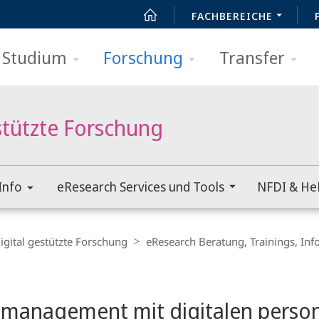
FACHBEREICHE
Studium
Forschung
Transfer
stützte Forschung
Info
eResearch Services und Tools
NFDI & He
igital gestützte Forschung
eResearch Beratung, Trainings, Inf
t
management mit digitalen pers