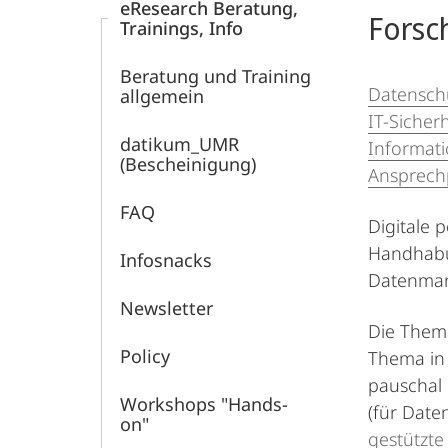
eResearch Beratung,
Forschung
Forsc
Trainings, Info
Beratung und Training
Datensch
allgemein
IT-Sicherh
datikum_UMR
Informat
(Bescheinigung)
Ansprech
FAQ
Digitale
Handhabun
Infosnacks
Datenmana
Newsletter
Die The
Policy
Thema in 
pauschal 
Workshops "Hands-
(für Date
on"
gestützt