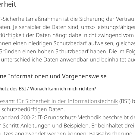
erheit
IT-Sicherheitsmaßnahmen ist die Sicherung der Vertrauli
aten. Je sensibler die Daten sind, umso leistungsfäh
dürftigkeit der Daten hängt dabei nicht zwingend v
nen einen niedrigen Schutzbedarf aufweisen, gleich
Gründen einen hohen Schutzbedarf haben. Die im Fol
 unterschiedliche Daten anwendbar und beinhaltet auc
ine Informationen und Vorgehensweise
hutz des BSI / Wonach kann ich mich richten?
samt für Sicherheit in der Informationstechnik
(BSI) 
t schutzbedürftigen Daten.
tandard 200-2
: IT-Grundschutz-Methodik beschreibt de
ür-Schritt-Anleitungen und Beispielen. Er beinhaltet dr
utzes angewendet werden können: Basisabsicherung,