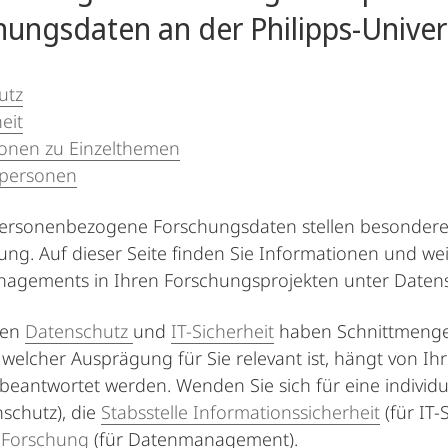
hungsdaten an der Philipps-Univer
utz
eit
ionen zu Einzelthemen
personen
 personenbezogene Forschungsdaten stellen besonde
g. Auf dieser Seite finden Sie Informationen und wei
gements in Ihren Forschungsprojekten unter Datensc
men
Datenschutz
und
IT-Sicherheit
haben Schnittmengen
welcher Ausprägung für Sie relevant ist, hängt von 
beantwortet werden. Wenden Sie sich für eine individ
nschutz), die
Stabsstelle Informationssicherheit
(für IT-
e Forschung
(für Datenmanagement).