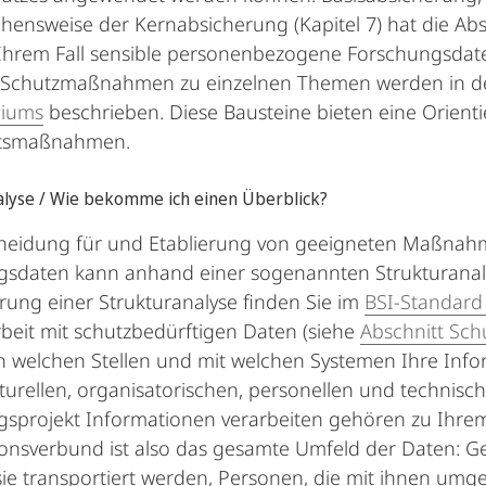
hensweise der Kernabsicherung (Kapitel 7) hat die Abs
Ihrem Fall sensible personenbezogene Forschungsdate
 Schutzmaßnahmen zu einzelnen Themen werden in 
iums
beschrieben. Diese Bausteine bieten eine Orient
itsmaßnahmen.
alyse / Wie bekomme ich einen Überblick?
cheidung für und Etablierung von geeigneten Maßn
sdaten kann anhand einer sogenannten Strukturanaly
ung einer Strukturanalyse finden Sie im
BSI-Standard
rbeit mit schutzbedürftigen Daten (siehe
Abschnitt Sch
n welchen Stellen und mit welchen Systemen Ihre Infor
kturellen, organisatorischen, personellen und technis
sprojekt Informationen verarbeiten gehören zu Ihre
onsverbund ist also das gesamte Umfeld der Daten: Ger
sie transportiert werden, Personen, die mit ihnen umg