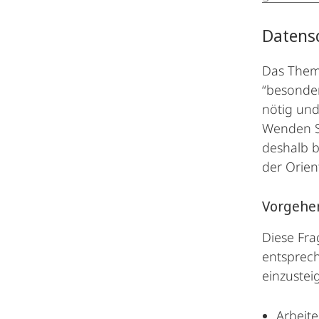
Datens
Das Thema
“besonde
nötig und
Wenden Si
deshalb b
der Orien
Vorgehe
Diese Fra
entsprech
einzustei
Arbeit