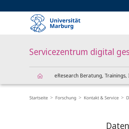
Service-
HIGH-CONTRAST VERSION
SUCHE UND SUCHERGEBNIS
Navigation
Haupt-
Navigation
Servicezentrum digital ge
eResearch Beratung, Trainings, 
Servicezentrum
Breadcrumb-
Navigation
Startseite
Forschung
Kontakt & Service
D
digital
Content-
Navigation
Hauptinhal
gestützte
Daten