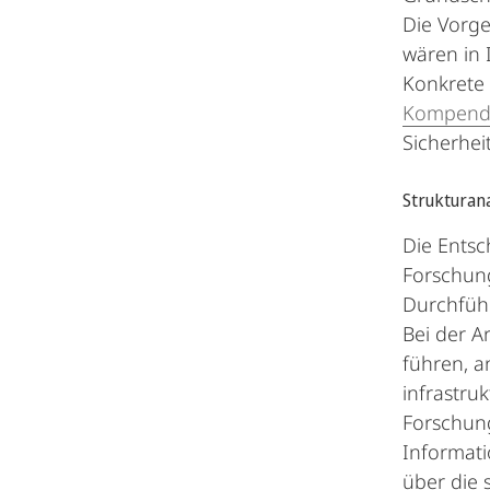
Die Vorge
wären in 
Konkrete
Kompend
Sicherhe
Strukturan
Die Ents
Forschung
Durchführ
Bei der A
führen, a
infrastru
Forschung
Informati
über die 