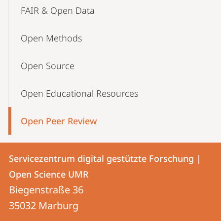
FAIR & Open Data
Open Methods
Open Source
Open Educational Resources
Open Peer Review
Kontakt
Kontaktinformationen
Servicezentrum digital gestützte Forschung |
Servicezentrum
und
Open Science UMR
digital
Informationen
Biegenstraße 36
gestützte
35032
Marburg
zur
Forschung