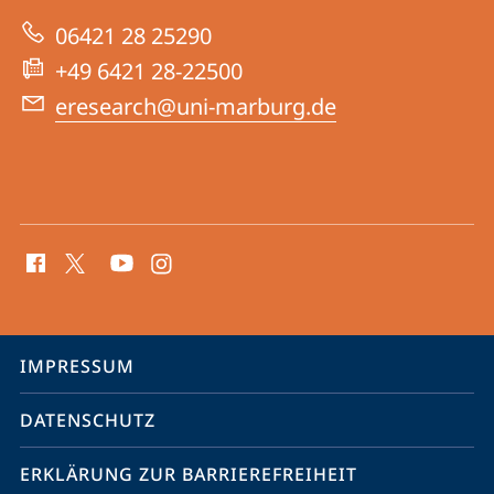
Website
|
06421 28 25290
Open
+49 6421 28-22500
Science
eresearch@uni-marburg.de
UMR
Social
Media
Kontakte
Service-
IMPRESSUM
Navigation
DATENSCHUTZ
ERKLÄRUNG ZUR BARRIEREFREIHEIT