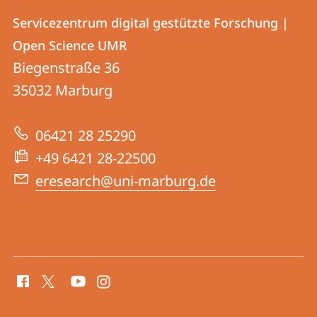
Kontakt
Kontaktinformationen
Servicezentrum digital gestützte Forschung |
Servicezentrum
und
Open Science UMR
digital
Informationen
Biegenstraße 36
gestützte
35032
Marburg
zur
Forschung
Website
|
06421 28 25290
Open
+49 6421 28-22500
Science
eresearch@uni-marburg.de
UMR
Social
Media
Kontakte